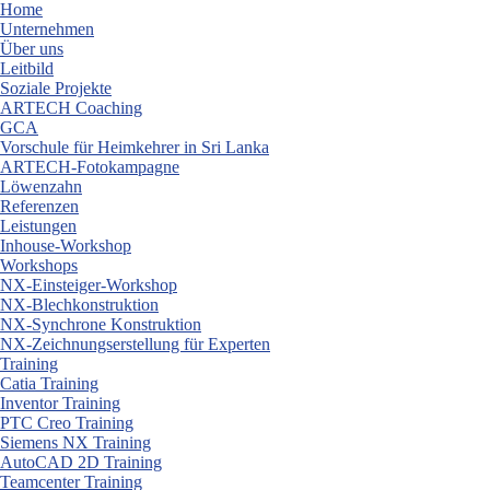
Skip
Home
to
Unternehmen
content
Über uns
Leitbild
Soziale Projekte
ARTECH Coaching
GCA
Vorschule für Heimkehrer in Sri Lanka
ARTECH-Fotokampagne
Löwenzahn
Referenzen
Leistungen
Inhouse-Workshop
Workshops
NX-Einsteiger-Workshop
NX-Blechkonstruktion
NX-Synchrone Konstruktion
NX-Zeichnungserstellung für Experten
Training
Catia Training
Inventor Training
PTC Creo Training
Siemens NX Training
AutoCAD 2D Training
Teamcenter Training