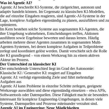
Was ist Agentic AI?
Agentic AI beschreibt KI-Systeme, die zielgerichtet, autonom und
adaptiv handeln können. Im Gegensatz zu klassischen KI-Modellen,
die auf einzelne Eingaben reagieren, sind Agentic-AI-Systeme in der
Lage, komplexe Aufgaben eigenständig zu planen, auszuführen und zu
optimieren.
Im Kern bestehen solche Systeme aus sogenannten KI-Agenten, die
ihre Umgebung wahrnehmen, Entscheidungen treffen, Aktionen
ausführen sowie Ergebnisse bewerten und daraus lernen. Häufig
arbeiten mehrere dieser Agenten zusammen in sogenannten Multi-
Agenten-Systemen, bei denen komplexe Aufgaben in Teilprobleme
zerlegt und koordiniert gelöst werden. Damit verschiebt sich die Rolle
der KI grundlegend – von einem Werkzeug hin zu einem aktiven
Akteur im Prozess.
Der Unterschied zu klassischer KI
Der entscheidende Unterschied liegt im Grad der Autonomie:
Klassische KI / Generative KI: reagiert auf Eingaben
Agentic AI: verfolgt eigenständig Ziele und führt mehrstufige
Aufgaben aus
Agentic AI kann Probleme in einzelne Schritte zerlegen, geeignete
Werkzeuge auswählen und diese eigenständig einsetzen – etwa APIs,
Softwaretools oder Datenquellen. Diese Fähigkeit macht sie besonders
interessant für komplexe Engineering-Umgebungen, in denen viele
Systeme, Datenquellen und Prozesse miteinander verzahnt sind.
Agentic AI im Engineering: Neue Möglichkeiten