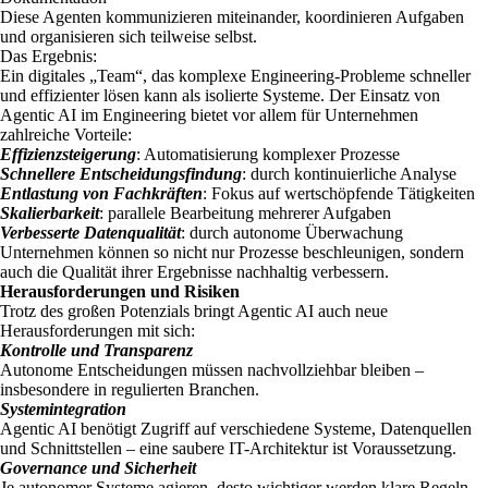
Diese Agenten kommunizieren miteinander, koordinieren Aufgaben
und organisieren sich teilweise selbst.
Das Ergebnis:
Ein digitales „Team“, das komplexe Engineering-Probleme schneller
und effizienter lösen kann als isolierte Systeme. Der Einsatz von
Agentic AI im Engineering bietet vor allem für Unternehmen
zahlreiche Vorteile:
Effizienzsteigerung
: Automatisierung komplexer Prozesse
Schnellere Entscheidungsfindung
: durch kontinuierliche Analyse
Entlastung von Fachkräften
: Fokus auf wertschöpfende Tätigkeiten
Skalierbarkeit
: parallele Bearbeitung mehrerer Aufgaben
Verbesserte Datenqualität
: durch autonome Überwachung
Unternehmen können so nicht nur Prozesse beschleunigen, sondern
auch die Qualität ihrer Ergebnisse nachhaltig verbessern.
Herausforderungen und Risiken
Trotz des großen Potenzials bringt Agentic AI auch neue
Herausforderungen mit sich:
Kontrolle und Transparenz
Autonome Entscheidungen müssen nachvollziehbar bleiben –
insbesondere in regulierten Branchen.
Systemintegration
Agentic AI benötigt Zugriff auf verschiedene Systeme, Datenquellen
und Schnittstellen – eine saubere IT-Architektur ist Voraussetzung.
Governance und Sicherheit
Je autonomer Systeme agieren, desto wichtiger werden klare Regeln,