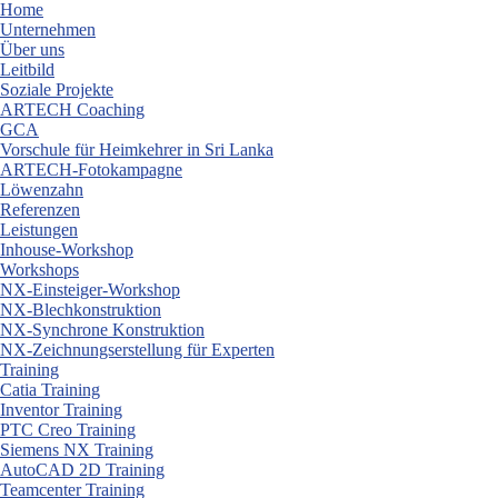
Skip
Home
to
Unternehmen
content
Über uns
Leitbild
Soziale Projekte
ARTECH Coaching
GCA
Vorschule für Heimkehrer in Sri Lanka
ARTECH-Fotokampagne
Löwenzahn
Referenzen
Leistungen
Inhouse-Workshop
Workshops
NX-Einsteiger-Workshop
NX-Blechkonstruktion
NX-Synchrone Konstruktion
NX-Zeichnungserstellung für Experten
Training
Catia Training
Inventor Training
PTC Creo Training
Siemens NX Training
AutoCAD 2D Training
Teamcenter Training