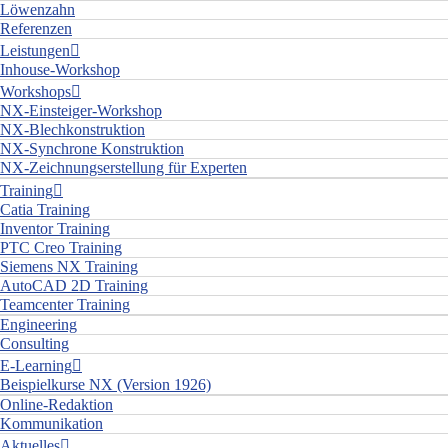
Löwenzahn
Referenzen
Leistungen
Inhouse-Workshop
Workshops
NX-Einsteiger-Workshop
NX-Blechkonstruktion
NX-Synchrone Konstruktion
NX-Zeichnungserstellung für Experten
Training
Catia Training
Inventor Training
PTC Creo Training
Siemens NX Training
AutoCAD 2D Training
Teamcenter Training
Engineering
Consulting
E-Learning
Beispielkurse NX (Version 1926)
Online-Redaktion
Kommunikation
Aktuelles