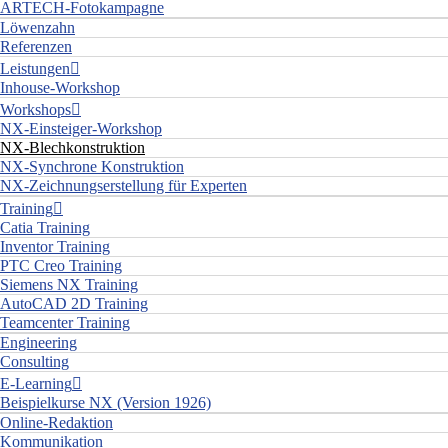
ARTECH-Fotokampagne
Löwenzahn
Referenzen
Leistungen
Inhouse-Workshop
Workshops
NX-Einsteiger-Workshop
NX-Blechkonstruktion
NX-Synchrone Konstruktion
NX-Zeichnungserstellung für Experten
Training
Catia Training
Inventor Training
PTC Creo Training
Siemens NX Training
AutoCAD 2D Training
Teamcenter Training
Engineering
Consulting
E-Learning
Beispielkurse NX (Version 1926)
Online-Redaktion
Kommunikation