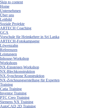
Skip to content
Home
Unternehmen
Über uns
Leitbild
Soziale Projekte
ARTECH Coaching
GCA
Vorschule für Heimkehrer in Sri Lanka
ARTECH-Fotokampagne
Löwenzahn
Referenzen
Leistungen
Inhouse-Workshop
Workshops
NX-Einsteiger-Workshop
NX-Blechkonstruktion
NX-Synchrone Konstruktion
NX-Zeichnungserstellung für Experten
Training
Catia Training
Inventor Training
PTC Creo Training
Siemens NX Training
AutoCAD 2D Training