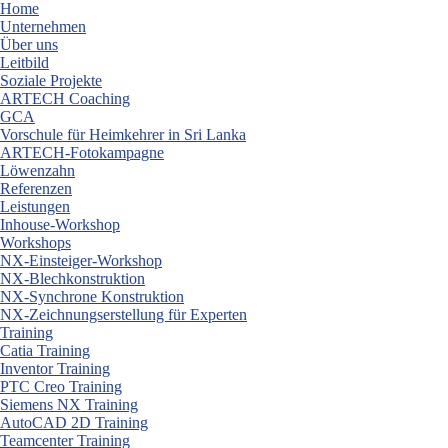
Skip
Home
to
Unternehmen
content
Über uns
Leitbild
Soziale Projekte
ARTECH Coaching
GCA
Vorschule für Heimkehrer in Sri Lanka
ARTECH-Fotokampagne
Löwenzahn
Referenzen
Leistungen
Inhouse-Workshop
Workshops
NX-Einsteiger-Workshop
NX-Blechkonstruktion
NX-Synchrone Konstruktion
NX-Zeichnungserstellung für Experten
Training
Catia Training
Inventor Training
PTC Creo Training
Siemens NX Training
AutoCAD 2D Training
Teamcenter Training