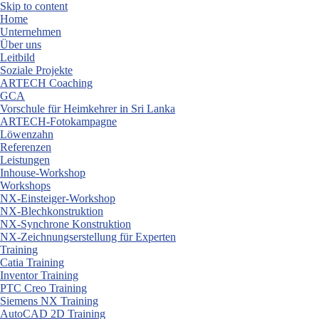
Skip to content
Home
Unternehmen
Über uns
Leitbild
Soziale Projekte
ARTECH Coaching
GCA
Vorschule für Heimkehrer in Sri Lanka
ARTECH-Fotokampagne
Löwenzahn
Referenzen
Leistungen
Inhouse-Workshop
Workshops
NX-Einsteiger-Workshop
NX-Blechkonstruktion
NX-Synchrone Konstruktion
NX-Zeichnungserstellung für Experten
Training
Catia Training
Inventor Training
PTC Creo Training
Siemens NX Training
AutoCAD 2D Training