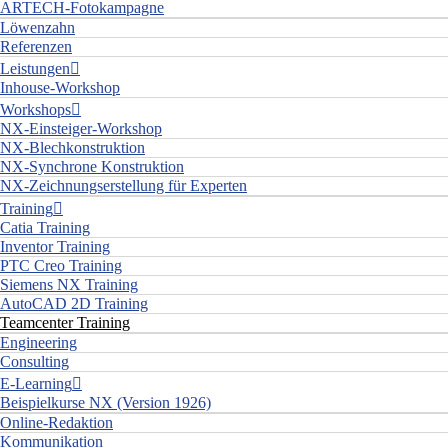
ARTECH-Fotokampagne
Löwenzahn
Referenzen
Leistungen
Inhouse-Workshop
Workshops
NX-Einsteiger-Workshop
NX-Blechkonstruktion
NX-Synchrone Konstruktion
NX-Zeichnungserstellung für Experten
Training
Catia Training
Inventor Training
PTC Creo Training
Siemens NX Training
AutoCAD 2D Training
Teamcenter Training
Engineering
Consulting
E-Learning
Beispielkurse NX (Version 1926)
Online-Redaktion
Kommunikation