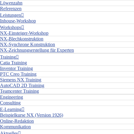
Löwenzahn
Referenzen
Leistungen
Inhouse-Workshop
Workshops
NX-Einsteiger-Workshop
NX-Blechkonstruktion
NX-Synchrone Konstruktion
NX-Zeichnungserstellung für Experten
Training
Catia Training
Inventor Training
PTC Creo Training
Siemens NX Training
AutoCAD 2D Training
Teamcenter Training
Engineering
Consulting
E-Learning
Beispielkurse NX (Version 1926)
Online-Redaktion
Kommunikation
Aktuelles