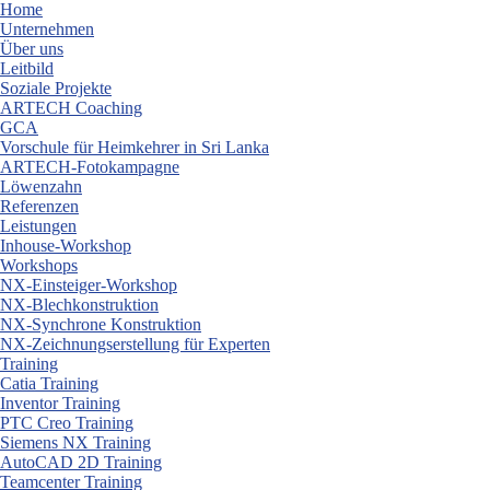
Skip
Home
to
Unternehmen
content
Über uns
Leitbild
Soziale Projekte
ARTECH Coaching
GCA
Vorschule für Heimkehrer in Sri Lanka
ARTECH-Fotokampagne
Löwenzahn
Referenzen
Leistungen
Inhouse-Workshop
Workshops
NX-Einsteiger-Workshop
NX-Blechkonstruktion
NX-Synchrone Konstruktion
NX-Zeichnungserstellung für Experten
Training
Catia Training
Inventor Training
PTC Creo Training
Siemens NX Training
AutoCAD 2D Training
Teamcenter Training