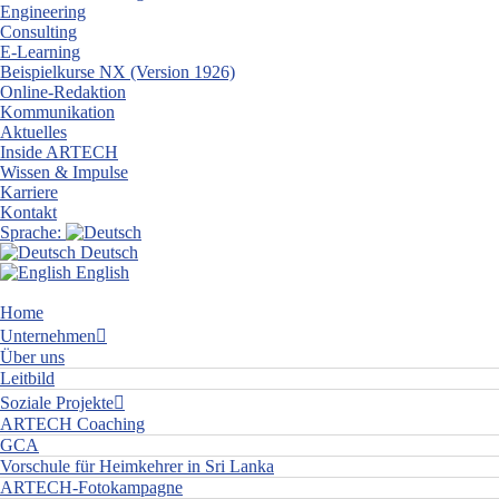
Engineering
Consulting
E-Learning
Beispielkurse NX (Version 1926)
Online-Redaktion
Kommunikation
Aktuelles
Inside ARTECH
Wissen & Impulse
Karriere
Kontakt
Sprache:
Deutsch
English
Home
Unternehmen
Über uns
Leitbild
Soziale Projekte
ARTECH Coaching
GCA
Vorschule für Heimkehrer in Sri Lanka
ARTECH-Fotokampagne