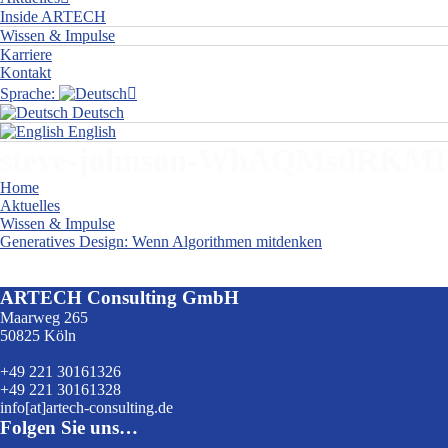
Inside ARTECH
Wissen & Impulse
Karriere
Kontakt
Sprache:
Deutsch
English
steve-johnson-WhAQMsdRKMI-
Home
Aktuelles
Wissen & Impulse
Generatives Design: Wenn Algorithmen mitdenken
steve-johnson-WhAQMsdRKMI-unsplash
ARTECH Consulting GmbH
Maarweg 265
50825 Köln
+49 221 30161326
+49 221 30161328
info[at]artech-consulting.de
Folgen Sie uns…