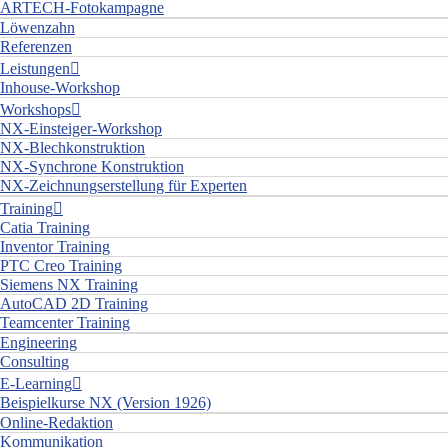
ARTECH-Fotokampagne
Löwenzahn
Referenzen
Leistungen
Inhouse-Workshop
Workshops
NX-Einsteiger-Workshop
NX-Blechkonstruktion
NX-Synchrone Konstruktion
NX-Zeichnungserstellung für Experten
Training
Catia Training
Inventor Training
PTC Creo Training
Siemens NX Training
AutoCAD 2D Training
Teamcenter Training
Engineering
Consulting
E-Learning
Beispielkurse NX (Version 1926)
Online-Redaktion
Kommunikation