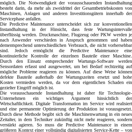
möglich. Die Notwendigkeit der vorausschauenden Instandhaltung
besteht darin, da mehr als zweidrittel der Gesamtbetriebskosten von
Maschinen, Anlagen und anderen Investitionsgütern innerhalb der
Servicephase anfallen.
Die Predictive Maintenance unterscheidet sich zur konventionellen
Instandhaltung in der Hinsicht, dass feste Wartungsintervalle
überflüssig werden. Druckmaschine, Flugzeug oder PKW werden je
nach Anwender verschieden in Anspruch genommen und haben
dementsprechend unterschiedlichen Verbrauch, die nicht vorhersehbar
sind. Jedoch ermöglicht die Predictive Maintenance eine
kontinuierliche Kontrolle der einzelnen Bauteile einer Maschine.
Durch den Einsatz entsprechender Wartungs-Software werden
Sensordaten erfasst und ausgewertet, um bei Bedarf rechtzeitig auf
mögliche Probleme reagieren zu können. Auf diese Weise können
defekte Bauteile außerhalb der Wartungszeiten ersetzt und hohe
Kosten vermieden werden, da vor dem eigentlichen Schaden ein
gezielter Eingriff möglich ist.
Die vorausschauende Instandhaltung ist daher für Technologie-
Unternehmen ein wichtiges Argument hinsichtlich der
Wirtschaftlichkeit. Digitale Transformation im Service wird realisiert
und eine permanente Optimierung der Produktion ist vorausgesetzt.
Durch diese Methode begibt sich die Maschinenwartung in ein neues
Zeitalter, in dem Techniker zukünftig nicht mehr reagieren, sondern
verstärkt agieren. So muss die Predictive Maintenance in einem
größeren Kontext einer vollständig digitalisierten Service-Kette – von