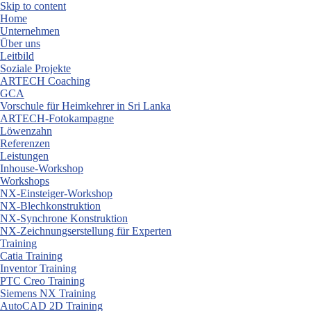
Skip to content
Home
Unternehmen
Über uns
Leitbild
Soziale Projekte
ARTECH Coaching
GCA
Vorschule für Heimkehrer in Sri Lanka
ARTECH-Fotokampagne
Löwenzahn
Referenzen
Leistungen
Inhouse-Workshop
Workshops
NX-Einsteiger-Workshop
NX-Blechkonstruktion
NX-Synchrone Konstruktion
NX-Zeichnungserstellung für Experten
Training
Catia Training
Inventor Training
PTC Creo Training
Siemens NX Training
AutoCAD 2D Training