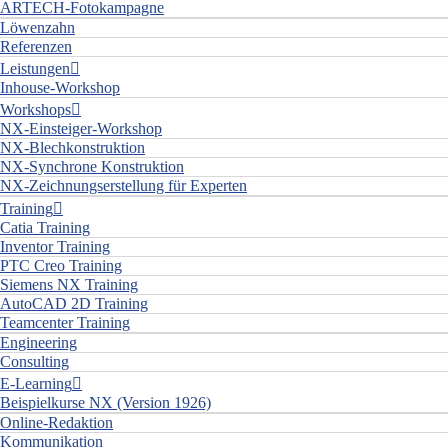
ARTECH-Fotokampagne
Löwenzahn
Referenzen
Leistungen
Inhouse-Workshop
Workshops
NX-Einsteiger-Workshop
NX-Blechkonstruktion
NX-Synchrone Konstruktion
NX-Zeichnungserstellung für Experten
Training
Catia Training
Inventor Training
PTC Creo Training
Siemens NX Training
AutoCAD 2D Training
Teamcenter Training
Engineering
Consulting
E-Learning
Beispielkurse NX (Version 1926)
Online-Redaktion
Kommunikation