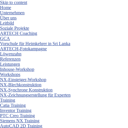
Skip to content
Home
Unternehmen
Über uns
Leitbild
Soziale Projekte
ARTECH Coaching
GCA
Vorschule für Heimkehrer in Sri Lanka
ARTECH-Fotokampagne
Löwenzahn
Referenzen
Leistungen
Inhouse-Workshop
Workshops
NX-Einsteiger-Workshop
NX-Blechkonstruktion
NX-Synchrone Konstruktion
NX-Zeichnungserstellung für Experten
Training
Catia Training
Inventor Training
PTC Creo Training
Siemens NX Training
AutoCAD 2D Training