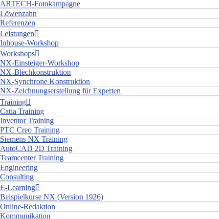
ARTECH-Fotokampagne
Löwenzahn
Referenzen
Leistungen
Inhouse-Workshop
Workshops
NX-Einsteiger-Workshop
NX-Blechkonstruktion
NX-Synchrone Konstruktion
NX-Zeichnungserstellung für Experten
Training
Catia Training
Inventor Training
PTC Creo Training
Siemens NX Training
AutoCAD 2D Training
Teamcenter Training
Engineering
Consulting
E-Learning
Beispielkurse NX (Version 1926)
Online-Redaktion
Kommunikation