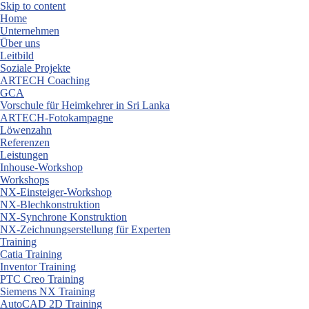
Skip to content
Home
Unternehmen
Über uns
Leitbild
Soziale Projekte
ARTECH Coaching
GCA
Vorschule für Heimkehrer in Sri Lanka
ARTECH-Fotokampagne
Löwenzahn
Referenzen
Leistungen
Inhouse-Workshop
Workshops
NX-Einsteiger-Workshop
NX-Blechkonstruktion
NX-Synchrone Konstruktion
NX-Zeichnungserstellung für Experten
Training
Catia Training
Inventor Training
PTC Creo Training
Siemens NX Training
AutoCAD 2D Training