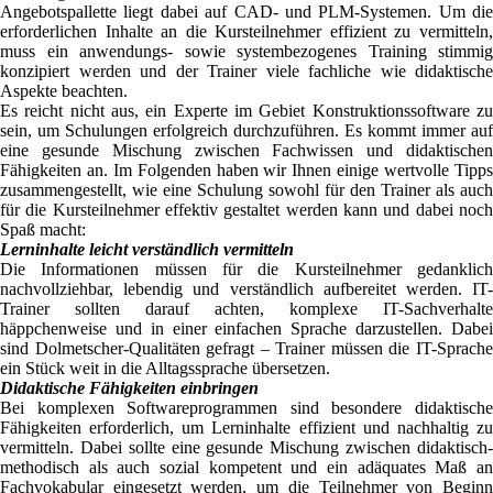
Angebotspallette liegt dabei auf CAD- und PLM-Systemen. Um die
erforderlichen Inhalte an die Kursteilnehmer effizient zu vermitteln,
muss ein anwendungs- sowie systembezogenes Training stimmig
konzipiert werden und der Trainer viele fachliche wie didaktische
Aspekte beachten.
Es reicht nicht aus, ein Experte im Gebiet Konstruktionssoftware zu
sein, um Schulungen erfolgreich durchzuführen. Es kommt immer auf
eine gesunde Mischung zwischen Fachwissen und didaktischen
Fähigkeiten an. Im Folgenden haben wir Ihnen einige wertvolle Tipps
zusammengestellt, wie eine Schulung sowohl für den Trainer als auch
für die Kursteilnehmer effektiv gestaltet werden kann und dabei noch
Spaß macht:
Lerninhalte leicht verständlich vermitteln
Die Informationen müssen für die Kursteilnehmer gedanklich
nachvollziehbar, lebendig und verständlich aufbereitet werden. IT-
Trainer sollten darauf achten, komplexe IT-Sachverhalte
häppchenweise und in einer einfachen Sprache darzustellen. Dabei
sind Dolmetscher-Qualitäten gefragt – Trainer müssen die IT-Sprache
ein Stück weit in die Alltagssprache übersetzen.
Didaktische Fähigkeiten einbringen
Bei komplexen Softwareprogrammen sind besondere didaktische
Fähigkeiten erforderlich, um Lerninhalte effizient und nachhaltig zu
vermitteln. Dabei sollte eine gesunde Mischung zwischen didaktisch-
methodisch als auch sozial kompetent und ein adäquates Maß an
Fachvokabular eingesetzt werden, um die Teilnehmer von Beginn