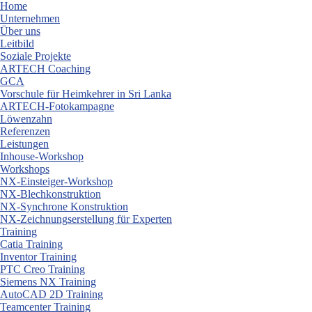
Skip
Home
to
Unternehmen
content
Über uns
Leitbild
Soziale Projekte
ARTECH Coaching
GCA
Vorschule für Heimkehrer in Sri Lanka
ARTECH-Fotokampagne
Löwenzahn
Referenzen
Leistungen
Inhouse-Workshop
Workshops
NX-Einsteiger-Workshop
NX-Blechkonstruktion
NX-Synchrone Konstruktion
NX-Zeichnungserstellung für Experten
Training
Catia Training
Inventor Training
PTC Creo Training
Siemens NX Training
AutoCAD 2D Training
Teamcenter Training