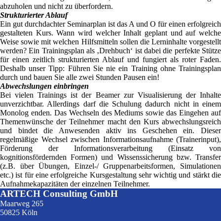
abzuholen und nicht zu überfordern.
Strukturierter Ablauf
Ein gut durchdachter Seminarplan ist das A und O für einen erfolgreich
gestalteten Kurs. Wann wird welcher Inhalt geplant und auf welche
Weise sowie mit welchen Hilfsmitteln sollen die Lerninhalte vorgestellt
werden? Ein Trainingsplan als ‚Drehbuch‘ ist dabei die perfekte Stütze
für einen zeitlich strukturierten Ablauf und fungiert als roter Faden.
Deshalb unser Tipp: Führen Sie nie ein Training ohne Trainingsplan
durch und bauen Sie alle zwei Stunden Pausen ein!
Abwechslungen einbringen
Bei vielen Trainings ist der Beamer zur Visualisierung der Inhalte
unverzichtbar. Allerdings darf die Schulung dadurch nicht in einem
Monolog enden. Das Wechseln des Mediums sowie das Eingehen auf
Themenwünsche der Teilnehmer macht den Kurs abwechslungsreich
und bindet die Anwesenden aktiv ins Geschehen ein. Dieser
regelmäßige Wechsel zwischen Informationsaufnahme (Trainerinput),
Förderung der Informationsverarbeitung (Einsatz von
kognitionsfördernden Formen) und Wissenssicherung bzw. Transfer
(z.B. über Übungen, Einzel-/ Gruppenarbeitsformen, Simulationen
etc.) ist für eine erfolgreiche Kursgestaltung sehr wichtig und stärkt die
Aufnahmekapazitäten der einzelnen Teilnehmer.
ARTECH Consulting GmbH
Maarweg 265
50825 Köln