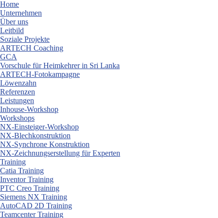
Skip
Home
to
Unternehmen
content
Über uns
Leitbild
Soziale Projekte
ARTECH Coaching
GCA
Vorschule für Heimkehrer in Sri Lanka
ARTECH-Fotokampagne
Löwenzahn
Referenzen
Leistungen
Inhouse-Workshop
Workshops
NX-Einsteiger-Workshop
NX-Blechkonstruktion
NX-Synchrone Konstruktion
NX-Zeichnungserstellung für Experten
Training
Catia Training
Inventor Training
PTC Creo Training
Siemens NX Training
AutoCAD 2D Training
Teamcenter Training